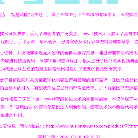
创新，智慧赋能”为主题，汇聚了全省医疗卫生领域的专家学者、医院管
信息技术研发成果，受到了与会者的广泛关注。kxwell技术团队展示了其
远程医疗、手术示教、学术会议、患者宣教及医疗影像资料管理等场景，
统的核心优势。系统能够实现无人值守的全自动跟踪拍摄，通过智能算法精准
摄内容进行快速剪辑、添加字幕和重点标注，极大提升了医疗教学视频与
也为构建互联互通的智慧医院信息网络提供了重要的视觉数据支撑。
为其契合了当前医院对高质量数字化内容生产与管理的迫切需求。在医疗信息
l智能拍摄技术的引入，有望成为医院提升内部沟通效率、扩大优质医疗资源
合作搭建了优质平台。kxwell智能拍摄技术的亮相与展示，不仅体现了
景，为“健康山西”的智慧化建设注入创新动能。随着技术的不断迭代与
加重要的作用。
如若转载，请注明出处：http://www.hualongwudao.com/product/79.htm
更新时间：2026-08-06 15:30:53