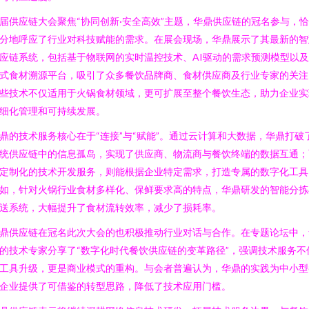
届供应链大会聚焦“协同创新·安全高效”主题，华鼎供应链的冠名参与，
分地呼应了行业对科技赋能的需求。在展会现场，华鼎展示了其最新的智
应链系统，包括基于物联网的实时温控技术、AI驱动的需求预测模型以
式食材溯源平台，吸引了众多餐饮品牌商、食材供应商及行业专家的关注
些技术不仅适用于火锅食材领域，更可扩展至整个餐饮生态，助力企业实
细化管理和可持续发展。
鼎的技术服务核心在于“连接”与“赋能”。通过云计算和大数据，华鼎打破
统供应链中的信息孤岛，实现了供应商、物流商与餐饮终端的数据互通；
定制化的技术开发服务，则能根据企业特定需求，打造专属的数字化工具
如，针对火锅行业食材多样化、保鲜要求高的特点，华鼎研发的智能分拣
送系统，大幅提升了食材流转效率，减少了损耗率。
鼎供应链在冠名此次大会的也积极推动行业对话与合作。在专题论坛中，
的技术专家分享了“数字化时代餐饮供应链的变革路径”，强调技术服务不
工具升级，更是商业模式的重构。与会者普遍认为，华鼎的实践为中小型
企业提供了可借鉴的转型思路，降低了技术应用门槛。